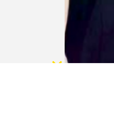
nose Brustkrebs – Schweigen? Nein, reden!
am 11. Oktober 2018 in der Woman erschienen.