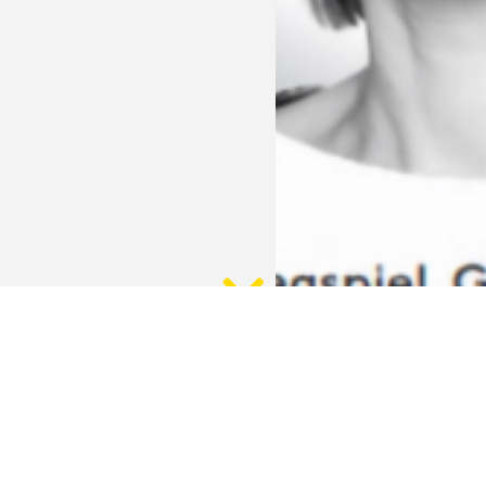
urvenkratzer – Krebsblogger… und warum sie in der Gesundheitskommunika
 im Februar 2020 im PERISKOP, Ausgabe 91, erschiene