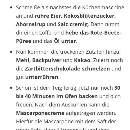
Schmeiße als nächstes die Küchenmaschine
an und
rühre Eier, Kokosblütenzucker,
Ahornsirup
und
Salz
cremig
. Dann nimm
dir einen Löffel und
hebe das Rote-Beete-
Püree
und das
Öl unter
.
Nun kommen die trockenen Zutaten hinzu:
Mehl, Backpulver
und
Kakao
. Zuletzt noch
die
Zartbitterschokolade schmelzen
und
gut
unterrühren
.
Schon ist dein Teig fertig. Jetzt nur noch
30
bis 40 Minuten im Ofen backen
und dich
freuen. Nach dem Auskühlen kann die
Mascarponecreme
aufgetragen werden.
Hierfür die Mascarpone mit dem Saft der
roten Bete, dem Zitronensaft und dem