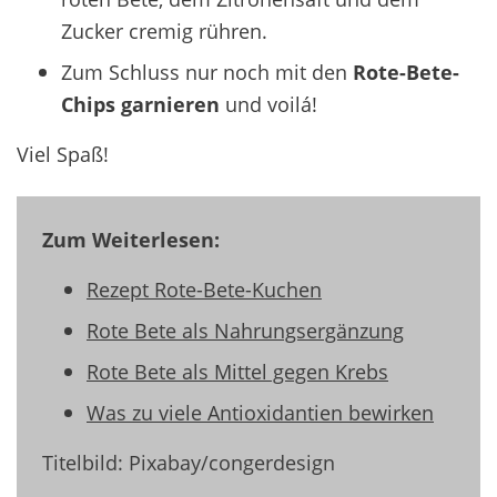
Zucker cremig rühren.
Zum Schluss nur noch mit den
Rote-Bete-
Chips garnieren
und voilá!
Viel Spaß!
Zum Weiterlesen:
Rezept Rote-Bete-Kuchen
Rote Bete als Nahrungsergänzung
Rote Bete als Mittel gegen Krebs
Was zu viele Antioxidantien bewirken
Titelbild: Pixabay/congerdesign