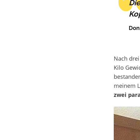
Die
Ko
Don 
Nach dre
Kilo Gewic
bestanden 
meinem Le
zwei par