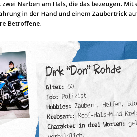
t
zwei
Narb
en am
Hals
, die
das bezeugen
.
Mit 
ahrung in der
Hand
und
einem Zaubertrick au
ere
Betroffene
.