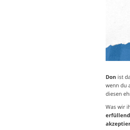
Don
ist da
wenn du a
diesen eh
Was wir i
erfüllend
akzeptie