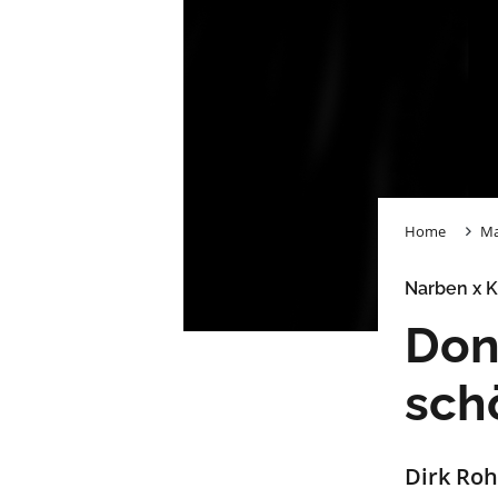
Home
Ma
Narben x K
Don,
sch
Dirk Roh