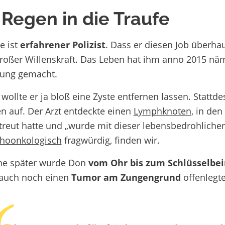
Regen in die Traufe
e ist
erfahrener Polizist
. Dass er diesen Job überha
großer Willenskraft. Das Leben hat ihm anno 2015 näml
nung gemacht.
 wollte er ja bloß eine Zyste entfernen lassen. Stattde
en auf. Der Arzt entdeckte einen
Lymphknoten
, in de
treut hatte und „wurde mit dieser lebensbedrohlichen
hoonkologisch
fragwürdig, finden wir.
he später wurde Don
vom Ohr bis zum Schlüsselbei
 auch noch einen
Tumor am Zungengrund
offenlegt