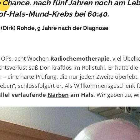
 Chance, nach fünf Jahren noch am Lebe
pf-Hals-Mund-Krebs bei 60:40.
(Dirk) Rohde, 9 Jahre nach der Diagnose
i OPs, acht Wochen
Radiochemotherapie
, viel Übel
htsverlust saß Don kraftlos im Rollstuhl. Er hatte die
– eine harte Prüfung, die nur jede:r Zweite überlebt. 
ben“, schlussfolgert er.
Als Willkommensgeschenk für
allel verlaufende
Narben
am Hals
. Wir geben zu, wi