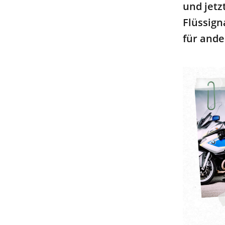
und jetz
Flüssign
für and