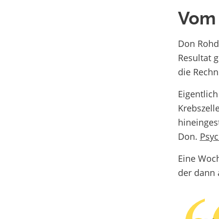
Vom 
Don Rohd
Resultat 
die Rech
Eigentlich
Krebszell
hineinges
Don.
Psyc
Eine Woc
der dann