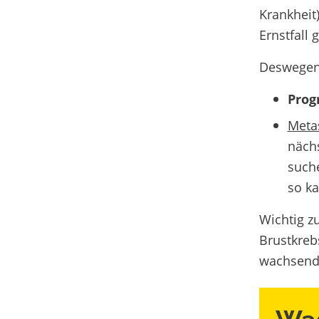
Krankheit
Ernstfall
Deswegen
Prog
Meta
näch
suche
so ka
Wichtig zu
Brustkreb
wachsende