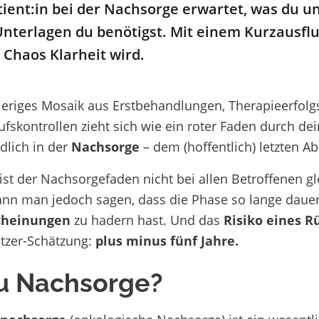
ient:in
bei der Nachsorge
erwarte
t, was du
un
Unterlagen du
benötigst
.
Mit einem Kurzausflu
s Cha
os Klarheit wird.
ieriges Mosaik aus Erstbehandlungen, Therapieerfol
ufskontrollen zieht sich wie ein roter Faden durch d
dlich in der
Nachsorge
– dem (hoffentlich) letzten Ab
 ist der Nachsorgefaden nicht bei allen Betroffenen g
nn man jedoch sagen, dass die Phase so lange dauer
cheinungen
zu hadern hast. Und das
Risiko eines Rü
tzer-Schätzung:
plus minus fünf Jahre.
 Nachsorge?