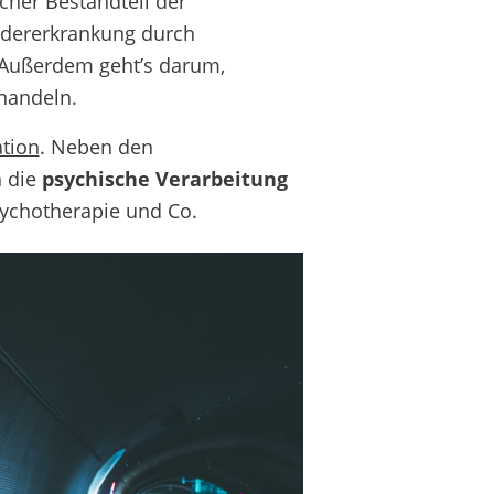
cher Bestandteil der
edererkrankung durch
. Außerdem geht’s darum,
handeln.
ation
. Neben den
h die
psychische Verarbeitung
Psychotherapie und Co.