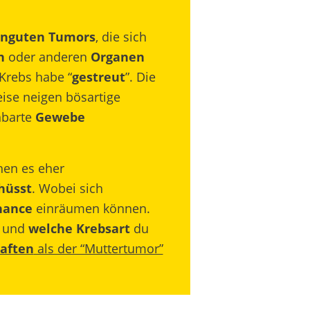
nguten Tumors
, die sich
n
oder anderen
Organen
 Krebs habe “
gestreut
”. Die
eise neigen bösartige
hbarte
Gewebe
hen es eher
hüsst
. Wobei sich
hance
einräumen können.
t und
welche Krebsart
du
aften
als der “Muttertumor”