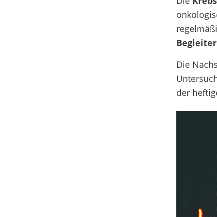
Die
Krebs
onkologis
regelmäß
Begleite
Die Nachs
Untersuch
der hefti