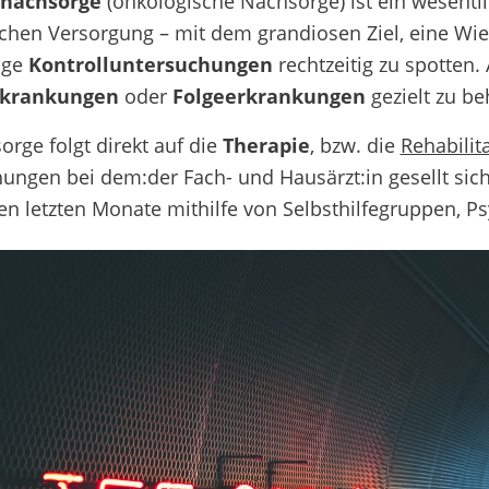
nachsorge
(onkologische Nachsorge) ist ein wesentli
chen Versorgung – mit dem grandiosen Ziel, eine Wi
ige
Kontrolluntersuchungen
rechtzeitig zu spotten
rkrankungen
oder
Folgeerkrankungen
gezielt zu be
orge folgt direkt auf die
Therapie
, bzw. die
Rehabilit
ungen bei dem:der Fach- und Hausärzt:in gesellt sic
gen letzten Monate mithilfe von Selbsthilfegruppen, 