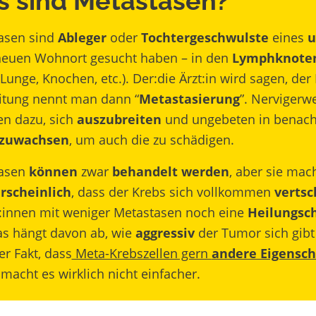
 sind Metastasen?
asen sind
Ableger
oder
Tochtergeschwulste
eines
u
neuen Wohnort gesucht haben – in den
Lymphknote
 Lunge, Knochen, etc.). Der:die Ärzt:in wird sagen, der
itung nennt man dann “
Metastasierung
”. Nervigerw
n dazu, sich
auszubreiten
und ungebeten in benac
nzuwachsen
, um auch die zu schädigen.
asen
können
zwar
behandelt werden
, aber sie mac
scheinlich
, dass der Krebs sich vollkommen
vertsc
t:innen mit weniger Metastasen noch eine
Heilungsc
as hängt davon ab, wie
aggressiv
der Tumor sich gib
er Fakt, dass
Meta-Krebszellen gern
andere Eigensch
 macht es wirklich nicht einfacher.