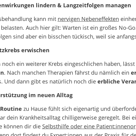
nwirkungen lindern & Langzeitfolgen managen
bsbehandlung kann mit
nervigen Nebeneffekten
einher
h belasten. Auch hier gilt: Warten ist ein großes No
lgen sind aber ein bisschen tückisch, weil sie anfang
tzkrebs erwischen
ch noch ein weiterer Krebs eingeschlichen haben, lässt
ln
. Nach manchen Therapien fährst du nämlich ein
e
s. Und dann gibt es natürlich noch die
erbliche Vera
rstützung im neuen Alltag
Routine
zu Hause fühlt sich eigenartig und überford
war dein Krankheitsalltag chilligerweise geregelt. Bei
 können dir die
Selbsthilfe oder eine Patient:inneno
enn dort findest du Expert:innen aus der Praxis für d