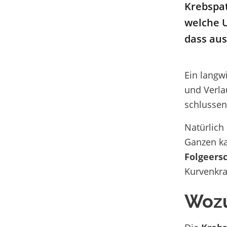
Krebspat
welche 
dass au
Ein langw
und Verla
schlussen
Natürlich
Ganzen ka
Folgeers
Kurvenkra
Wozu