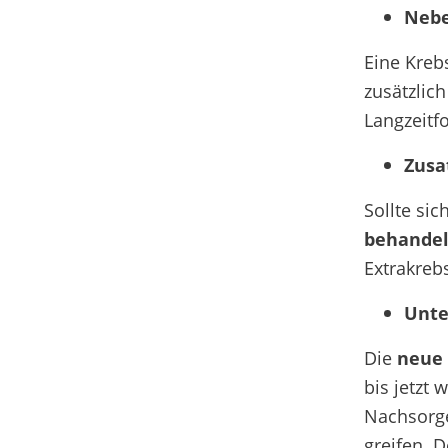
Nebe
Eine Kre
zusätzlic
Langzeitfo
Zusa
Sollte si
behande
Extrakreb
Unte
Die
neue 
bis jetzt 
Nachsorge
greifen. D