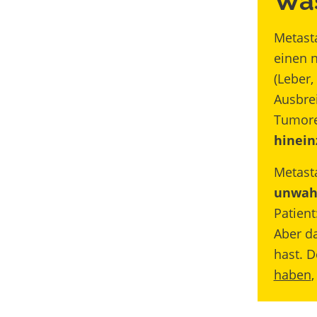
Was
Metast
einen 
(Leber,
Ausbre
Tumore
hinei
Metast
unwahr
Patien
Aber d
hast. D
haben
,