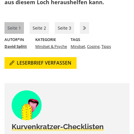
aus diesem Loch heraushelfen kann.
Seite 1
Seite 2
Seite 3
AUTOR*IN
KATEGORIE
TAGS
David Splitt
Mindset & Psyche
Mindset
,
Coping
,
Tipps
LESERBRIEF VERFASSEN
Kurvenkratzer-Checklisten