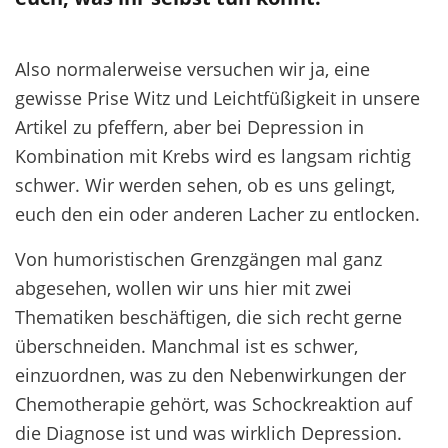
A
lso normalerweise versuchen wir
ja
,
eine
gewisse Prise
Witz und Leichtfüßigkeit in unsere
Artikel zu pfeffern, aber bei Depression
in
Kombination mit
Krebs wird es langsam richtig
schwer. Wir werden sehen, ob es uns gelingt,
euch
de
n
ein oder anderen Lacher
zu entlocken
.
Von humoristischen Grenzgängen mal ganz
abgesehen,
wollen wir uns hier mit
zwei
Thematik
en
beschäftigen, die
sich
recht
gerne
überschneide
n
. Manchmal ist es schwer
,
einzuordnen
,
was
zu den
Nebenwirkungen der
Chemotherapie
gehört
, was
Schockreaktion
auf
die Diagnose
ist
und was
wirklich Depression.