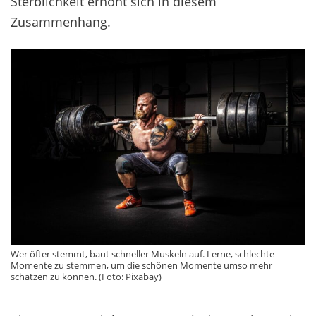
Sterblichkeit erhöht sich in diesem
Zusammenhang.
Wer öfter stemmt, baut schneller Muskeln auf. Lerne, schlechte
Momente zu stemmen, um die schönen Momente umso mehr
schätzen zu können. (Foto: Pixabay)