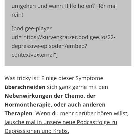
umgehen und wann Hilfe holen? Hör mal
rein!
[podigee-player
url=“https://kurvenkratzer.podigee.io/22-
depressive-episoden/embed?
context=external“]
Was tricky ist: Einige dieser Symptome
überschneiden
sich ganz gerne mit den
Nebenwirkungen der Chemo, der
Hormontherapie, oder auch anderen
Therapien
. Wenn du mehr darüber hören willst,
lausche mal in unsere neue Podcastfolge zu
Depressionen und Krebs.