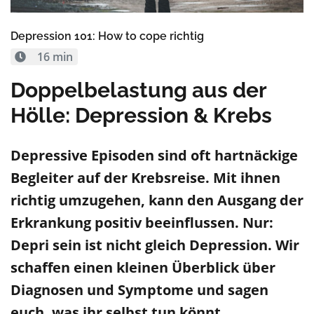
Depression 101: How to cope richtig
16 min
Doppelbelastung aus der
Hölle: Depression & Krebs
Depressi
ve Episoden
sind
oft
hartnäckige
Begleiter auf der Krebsreise.
M
it i
hnen
richtig umzugehen, kann den Ausgang der
Erkrankung
positiv beeinflussen
.
Nur
:
D
epr
i sein
ist nicht gleich Depression. Wir
schaffen einen kleinen Überblick
über
Diagnosen und Symptome
und sagen
euch
,
was ihr selbst
tun könnt
.