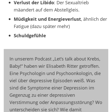
Verlust der Libido
: Der Sexualtrieb
mäandert auf dem Abstellgleis.
Müdigkeit und Energieverlust
, ähnlich der
Fatigue (dazu später mehr)
Schuldgefühle
In unserem Podcast „Let’s talk about Krebs,
Baby!“ haben wir Elisabeth Ritter getroffen.
Eine Psychologin und Psychoonkologin, die
viel über depressive Episoden weiß. Was
sind die Symptome einer Depression im
Gegenzug zu einer depressiven
Verstimmung oder Anpassungsstörung? Wo
unterscheiden sie sich? Wie damit