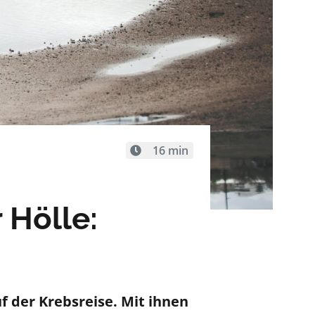
16 min
 Hölle:
uf der Krebsreise.
M
it i
hnen