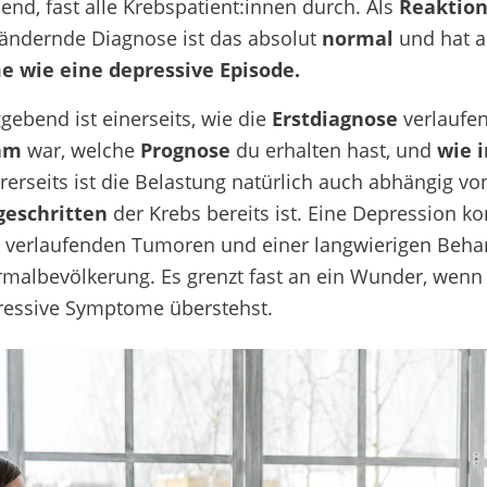
end, fast alle Krebspatient:innen durch.
Als
Reaktio
ändernde Diagnose ist das absolut
normal
und hat a
me
wie eine depressive Episode.
ggebend
ist einerseits,
wie die
Erstdiagnose
verlaufe
am
war, welche
Prognose
du erhalten hast, und
wie 
rerseits ist die
Belastung
natürlich auch
abhängig vo
geschritten
der Krebs bereits ist. Eine Depression k
 verlaufenden Tumoren und einer langwierigen Beh
rmalbevölkerung. Es grenzt fast an ein Wunder, wenn
essive Symptome überstehst.