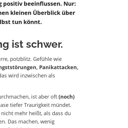
g
positiv beeinflussen
.
Nur
:
nen kleinen Überblick
über
lbst
tun könnt
.
g ist schwer.
e, potzblitz. Gefühle wie
ngststörungen, Panikattacken,
 das wird inzwischen als
rchmachen, ist aber oft
(noch)
ase tiefer Traurigkeit
mündet.
 nicht mehr heißt, als dass du
men. Das machen, wenig