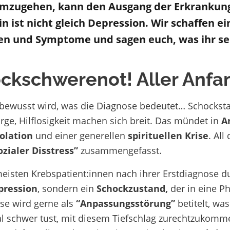
 umzugehen, kann den Ausgang der Erkrankun
in
ist nicht gleich Depression. Wir
schaffen ei
sen und Symptome
und sagen
euch
,
was ihr se
ckschwerenot! Aller Anfan
bewusst wird, was die Diagnose bedeutet… Schockstarr
rge, Hilflosigkeit machen sich breit. Das mündet in
A
solation
und einer generellen
spirituellen Krise
. All
zialer Disstress”
zusammengefasst.
eisten Krebspatient:innen
nach ihrer Erstdiagnose
du
pression
, sondern ein
Schockzustand,
der in eine
Ph
se wird gerne als
“Anpassungsstörung”
betitelt, was
al schwer tust, mit diesem Tiefschlag zurechtzukom