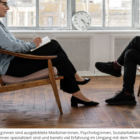
:innen sind ausgebildete Mediziner:innen, Psycholog:innen, Sozialarbeiter:
innen spezialisiert sind und bereits viel Erfahrung im Umgang mit dem Them