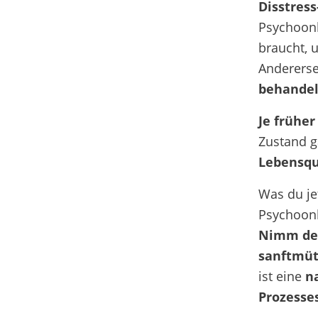
Disstress
Psychoon
braucht
, 
Andererse
behandel
Je früher
Zustand g
Lebensqua
Was du jet
Psychoonk
Nimm den
sanftmü
ist eine
n
Prozesses