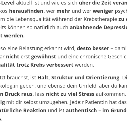
-Level
aktuell ist und wie es sich
über die Zeit verä
kos
herausfinden,
wer
mehr
und wer
weniger
psyc
um die
Lebensqualität
während der Krebstherapie
zu 
its können so natürlich auch
anbahnende Depressio
t werden.
so eine Belastung erkannt wird,
desto besser
– dami
ar
nicht
erst
gewöhnst
und eine chronische Geschich
lität trotz Krebs verbessert
werden.
zt brauchst, ist
Halt, Struktur und Orientierung
. D
olog:in geben, und ebenso dein Umfeld, aber du kan
 Druck raus
, lass
nicht zu viel Stress
aufkommen, 
tig
mit dir selbst umzugehen. Jede:r Patient:in hat da
atürliche Reaktion
und ist
authentisch – im Grunde
.