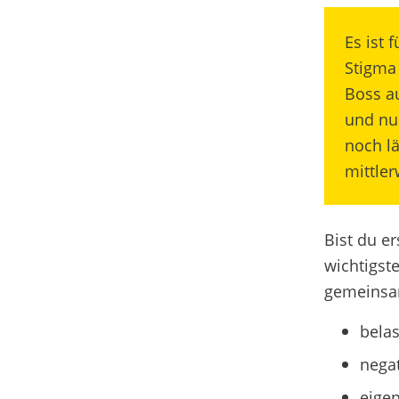
Es ist 
Stigma 
Boss a
und nur
noch lä
mittler
Bist du er
wichtigst
gemeinsa
bela
nega
eigen