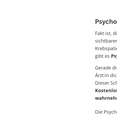
Psycho
Fakt ist, d
sichtbare
Krebspati
gibt es
Ps
Gerade di
Ärzt:in di
Dieser Sch
Kostenlo
wahrneh
Die Psyc