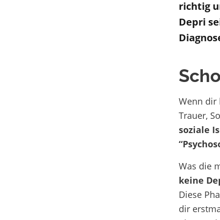
richtig
D
epr
i se
Diagno
Scho
Wenn dir 
Trauer, So
soziale I
“Psychoso
Was die m
keine De
Diese Pha
dir erstm