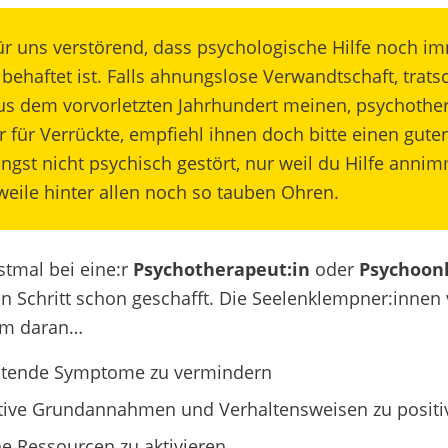
für uns
verstörend, dass psychologische Hilfe noch i
behaftet ist.
Falls
ahnungslose
Verwandtschaft
,
trats
us dem vorvorletzten Jahrhundert
mein
en
,
psychother
 für Verrückte,
empfiehl ihnen doch bitte einen gute
ngst nicht psychisch gestört, nur weil du Hilfe anni
weile
hinter allen noch so tauben Ohren
.
stmal bei eine:r
Psychotherapeut:in
oder
Psychoon
en Schritt schon geschafft. Die Seelenklempner:innen 
m daran…
stende Symptome zu vermindern
tive Grundannahmen und Verhaltensweisen zu positiv
e Ressourcen zu aktivieren