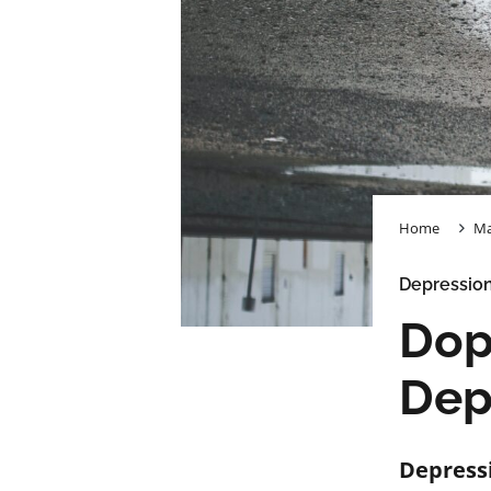
Home
Ma
Depression
Dop
Dep
Depress