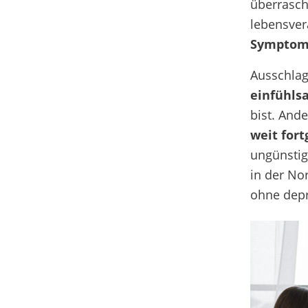
überrasch
lebensver
Sympto
Ausschla
einfühls
bist. Ande
weit fort
ungünstig
in der No
ohne depr