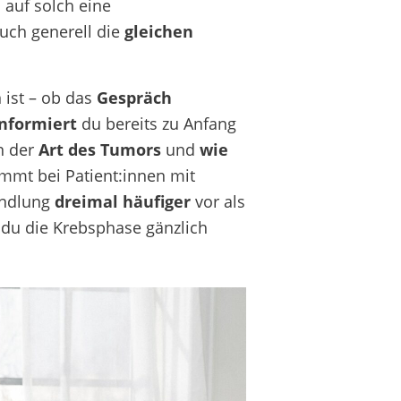
n
auf solch eine
uch generell die
gleichen
n
ist – ob das
Gespräch
informiert
du bereits zu Anfang
n der
Art des Tumors
und
wie
ommt bei Patient:innen mit
andlung
dreimal häufiger
vor als
 du die Krebsphase gänzlich