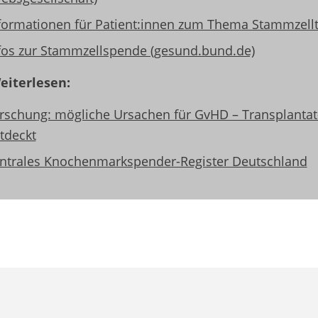
formationen für Patient:innen zum Thema Stammzellt
fos zur Stammzellspende (gesund.bund.de)
iterlesen:
rschung: mögliche Ursachen für GvHD – Transplantat
tdeckt
ntrales Knochenmarkspender-Register Deutschland