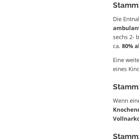
Stammz
Die Entn
ambulan
sechs 2- 
ca.
80% a
Eine weite
eines Kin
Stammz
Wenn eine
Knochen
Vollnark
Stammz