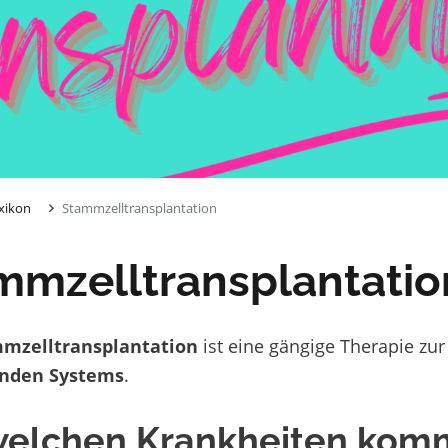
xikon
Stammzelltransplantation
mmzelltransplantatio
mzelltransplantation
ist eine gängige Therapie zu
enden Systems
.
welchen Krankheiten komm