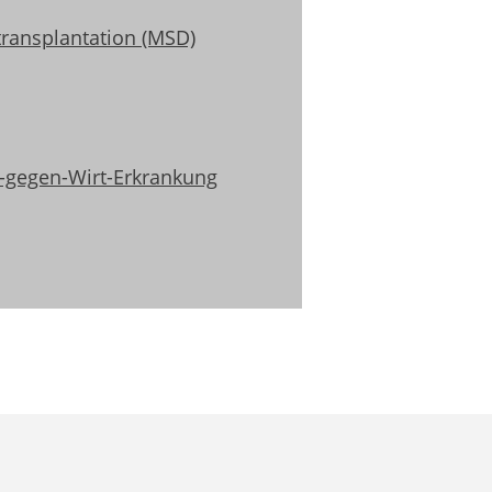
ransplantation (MSD)
-gegen-Wirt-Erkrankung