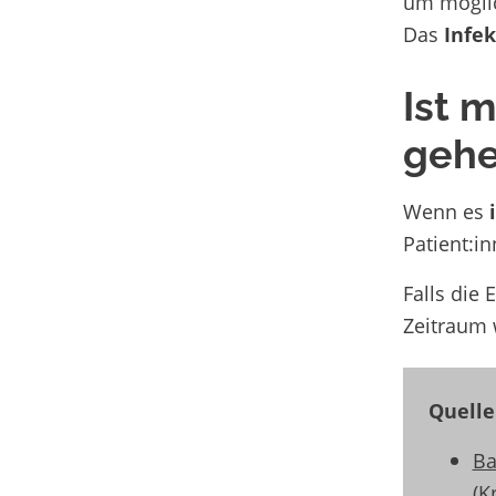
um möglic
Das
Infek
Ist 
gehe
Wenn es
Patient:i
Falls die
Zeitraum 
Quelle
Ba
(K