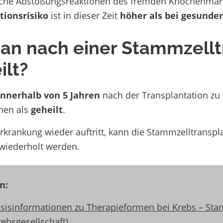
he Abstoßungsreaktionen des fremden Knochenmark
tionsrisiko
ist in dieser Zeit
höher als bei gesund
man nach einer Stammzellt
ilt?
innerhalb von 5 Jahren
nach der Transplantation zu
nnen als
geheilt
.
 Erkrankung wieder auftritt, kann die Stammzelltrans
wiederholt werden.
n:
sisinformationen zu Therapieformen bei Krebs – Sta
rebsgesellschaft)