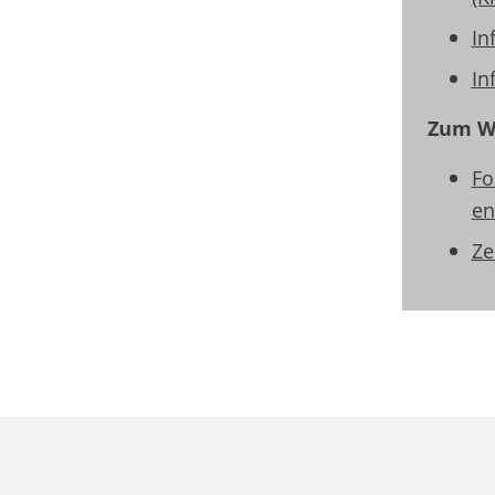
In
In
Zum We
Fo
en
Ze