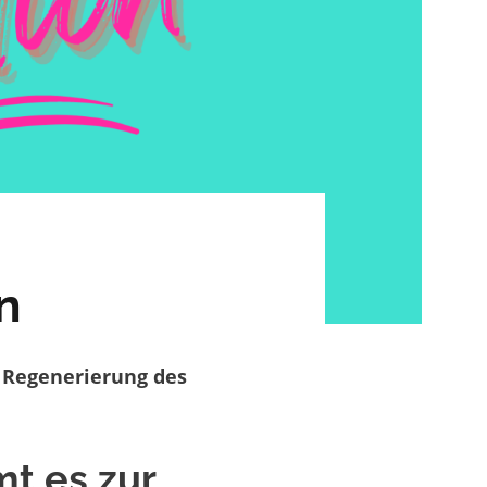
n
r
Regenerierung des
t es zur