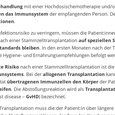
ehandlung
mit einer Hochdosischemotherapie und/od
en das Immunsystem
der empfangenden Person. Der
tionen
.
fektionsrisiko zu verringern, müssen die Patient:inne
ch einer Stammzelltransplantation
auf speziellen 
tandards bleiben
. In den ersten Monaten nach der 
 Hygiene- und Ernährungsempfehlungen befolgt we
e Risiko
nach einer Stammzelltransplantation ist di
unsystems
. Bei der
allogenen Transplantation
kann
tat
übertragenen Immunzellen
den Körper
der Pat
eifen
. Die Abstoßungsreaktion wird als
Transplanta
st disease –
GvHD
) bezeichnet.
Transplantation muss die:der Patient:in über länger