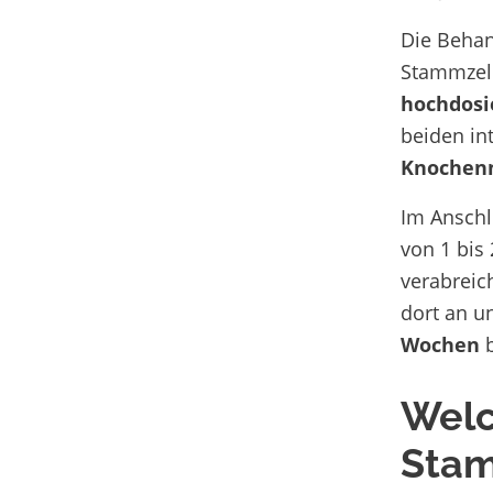
Die Behan
Stammzell
hochdosi
beiden in
Knochen
Im Anschl
von 1 bis
verabreic
dort an u
Wochen
b
Welc
Stam