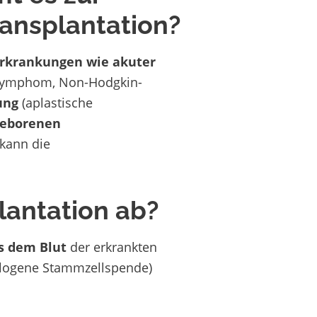
ansplantation?
rkrankungen wie akuter
Lymphom, Non-Hodgkin-
ung
(aplastische
eborenen
kann die
lantation ab?
s dem Blut
der erkrankten
allogene Stammzellspende)