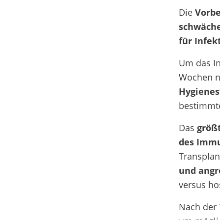
Die
Vorb
schwäch
für Infek
Um das In
Wochen na
Hygienes
bestimmte
Das
größt
des Imm
Transplan
und angr
versus ho
Nach der 