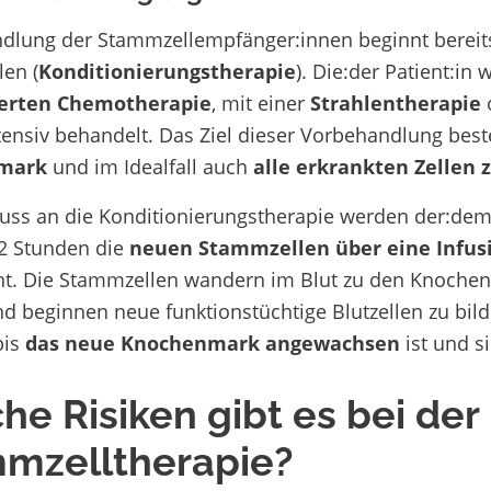
dlung der Stammzellempfänger:innen beginnt bereits
en (
Konditionierungstherapie
). Die:der Patient:in 
erten Chemotherapie
, mit einer
Strahlentherapie
o
tensiv behandelt. Das Ziel dieser Vorbehandlung best
mark
und im Idealfall auch
alle erkrankten Zellen 
uss an die Konditionierungstherapie werden der:dem 
 2 Stunden die
neuen Stammzellen über eine Infus
ht. Die Stammzellen wandern im Blut zu den Knochen d
nd beginnen neue funktionstüchtige Blutzellen zu bil
is
das neue Knochenmark angewachsen
ist und s
he Risiken gibt es bei der
mzelltherapie?