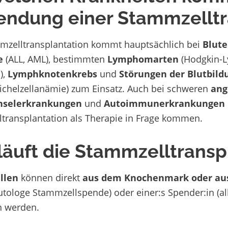
ndung einer Stammzelltr
mzelltransplantation kommt hauptsächlich bei
Blute
e
(ALL, AML), bestimmten
Lymphomarten
(Hodgkin-
),
Lymphknotenkrebs
und
Störungen der Blutbild
ichelzellanämie) zum Einsatz. Auch bei schweren
ang
hselerkrankungen
und
Autoimmunerkrankungen
transplantation als Therapie in Frage kommen.
läuft die Stammzelltransp
llen
können direkt
aus dem Knochenmark oder au
utologe Stammzellspende) oder einer:s Spender:in (
 werden.