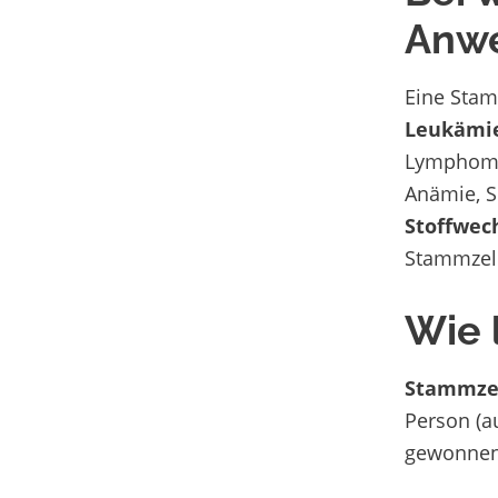
Anwe
Eine Stam
Leukämi
Lymphom
Anämie, S
Stoffwec
Stammzell
Wie 
Stammze
Person (a
gewonnen