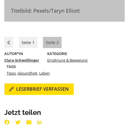
Titelbild: Pexels/Taryn Elliott
Seite 1
Seite 2
AUTOR*IN
KATEGORIE
Clara Schwöllinger
Ernährung & Bewegung
TAGS
Tipps
,
Gesundheit
,
Leben
LESERBRIEF VERFASSEN
Jetzt teilen