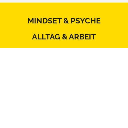
MINDSET & PSYCHE
ALLTAG & ARBEIT
KÖRPER & THERAPIE
ERNÄHRUNG & BEWEGUNG
BEZIEHUNG & SEXUALITÄT
MITSPRACHE & SYSTEM