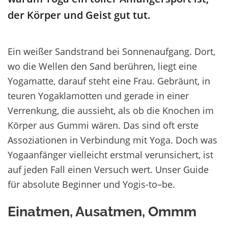
der Körper und Geist
gut tut
.
Ein w
eißer S
andstrand
bei
Sonnenaufgang.
Dort
,
wo die Wellen den Sand berühren
,
liegt eine
Yogamatte, darauf steht eine Frau. Gebräunt,
in
teuren
Yoga
k
lamotten
und gerade in einer
Verrenkung, die aussieht
, als ob
die Knochen im
Körper aus Gummi
wären
.
Das sind oft erste
Assoziationen
in Verbindung mit
Yoga
.
Doch was
Yoga
a
nfänger
vielleicht erstmal verunsichert, ist
auf jeden Fall
einen Versuch wert
.
Unser
Guide
für absolute Beginner und Yogis-
to
–
be
.
Einatmen, Ausatmen, Ommm