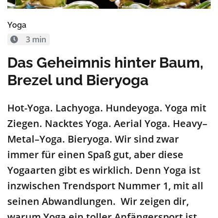
Yoga
3 min
Das Geheimnis hinter Baum,
Brezel und Bieryoga
Hot-Yoga. Lachyoga. Hundeyoga. Yoga mit
Ziegen.
Nacktes
Yoga. Aerial Yoga.
Heavy
–
Metal
–
Yoga.
Bier
y
oga
.
Wir sind zwar
immer für einen Spaß gut, aber diese
Yoga
a
rten gibt es wirklich
.
Denn
Yoga ist
inzwischen
Trendsport Nummer 1
, mit all
seinen Abwandlungen
.
Wir zeigen dir,
warum Yoga ein toller An
fängersport
ist,