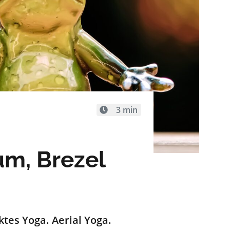
3 min
um, Brezel
ktes
Yoga. Aerial Yoga.