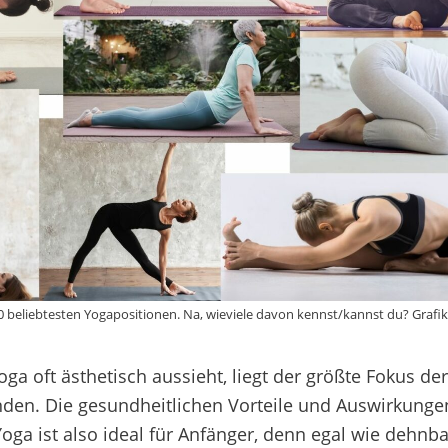
10 beliebtesten Yogapositionen. Na, wieviele davon kennst/kannst du? Grafi
oga oft
ästhetisch
aussieht, liegt der
größte Fokus
der
nden.
Die gesundheitlichen Vorteile und Auswirkung
oga ist
also
ideal
für Anfänger, denn e
gal wie dehnbar