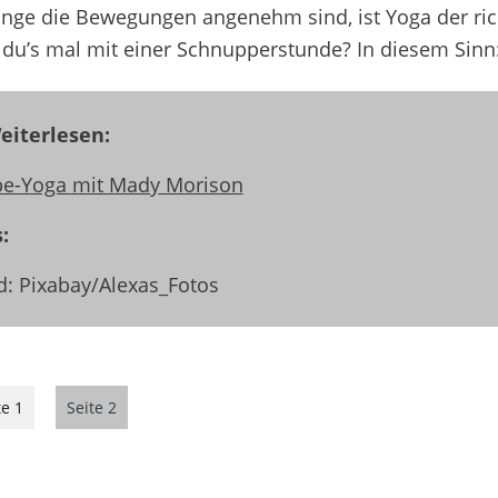
nge die Bewegungen angenehm sind, ist Yoga der ric
 du’s mal mit einer Schnupperstunde?
In diesem Sinn
iterlesen:
e-Yoga mit Mady Morison
s:
ld: Pixabay/Alexas_Fotos
te 1
Seite 2