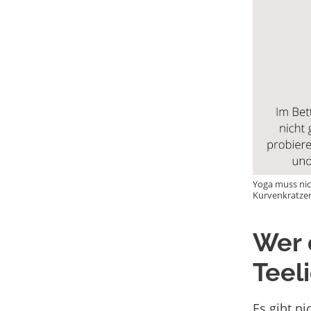
Yoga muss nich
Kurvenkratze
Wer 
Teel
Es gibt n