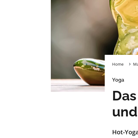
Home
Ma
Yoga
Das
und
Hot-Yoga