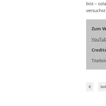
bist
– sola
versuchst
Zum We
YouTub
Credit
Titelbi
Sei