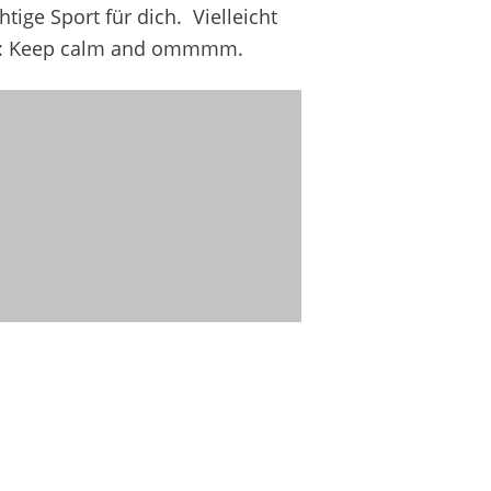
htig
e Sport
für dich
.
Vielleicht
: Keep
calm
and
ommmm
.