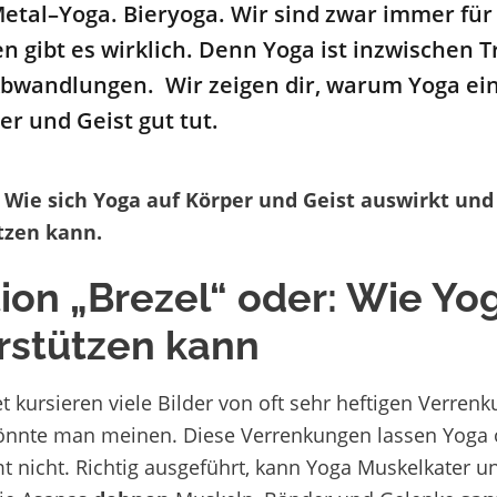
etal
–
Yoga.
Bier
y
oga
.
Wir sind zwar immer für 
en gibt es wirklich
.
Denn
Yoga ist inzwischen
T
Abwandlungen
.
Wir zeigen dir, warum Yoga ein
er und Geist
gut tut
.
: Wie sich Yoga auf Körper und Geist auswirkt und
tzen kann.
tion „Brezel“ oder: Wie Yo
rstützen kann
t kursieren viele Bilder von oft sehr heftigen Verren
önnte man meinen. Diese Verrenkungen lassen Yoga 
t nicht. Richtig ausgeführt, kann Yoga Muskelkater