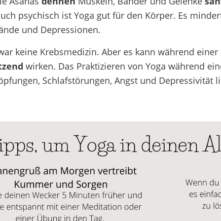
Die Asanas
dehnen
Muskeln, Bänder und Gelenke
san
uch psychisch ist Yoga gut für den Körper. Es mindert
ände und Depressionen.
zwar keine Krebsmedizin. Aber es kann während einer
tzend
wirken. Das Praktizieren von Yoga während ei
öpfungen, Schlafstörungen, Angst und Depressivität l