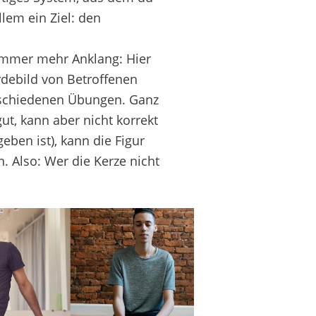
lem ein Ziel:
den
imme
r mehr Anklang
:
Hier
debild
von Betroffenen
rschiedenen Übungen.
Ganz
gut
, kann
aber nicht korrekt
geben is
t
)
,
kann die Figur
n.
Also: Wer die Kerze nicht