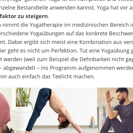
inzelne
Bestandteile
anwenden kann
st
.
Yoga hat vor al
faktor zu steigern
.
n
nimmt die Yogatherapie im
medizinischen Bereich
erschiedene Yogaübungen auf das
konkrete
Beschwer
mt.
Dabei ergibt sich meist eine Kombination aus ve
ier geht es nicht um Perfektion.
Tut eine Yogaübung 
t werden (weil zum Beispiel die Dehnbarkeit nicht ge
– abgewandelt –
ins Programm aufgenommen werde
kann auch einfach das Teelicht machen.