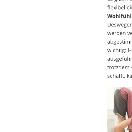
flexibel
e
Wohlfühl
Deswege
werden v
abgestim
wichtig:
H
ausgeführ
trotzdem
schafft, 