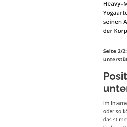
Heavy
–
M
Yoga
a
rt
seinen 
der Körp
Seite 2/2
unterstü
Posi
unte
Im Interne
oder so k
das stimm