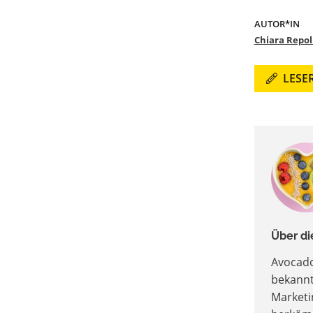
AUTOR*IN
Chiara Repo
LESE
Über di
Avocado
bekannt
Marketi