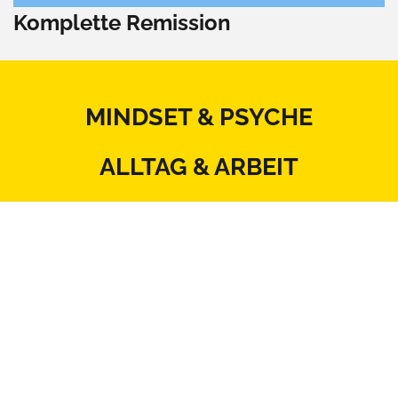
Komplette Remission
MINDSET & PSYCHE
ALLTAG & ARBEIT
KÖRPER & THERAPIE
ERNÄHRUNG & BEWEGUNG
BEZIEHUNG & SEXUALITÄT
MITSPRACHE & SYSTEM