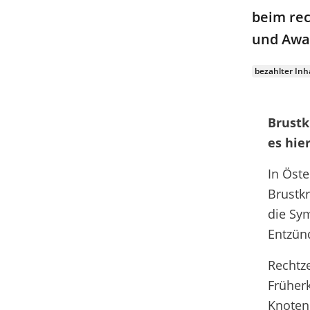
beim rec
und Awar
bezahlter Inh
Brustk
es hie
In Öste
Brustkr
die Sy
Entzün
Rechtze
Früherk
Knoten