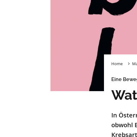
Home
Ma
Eine Bewe
Wat
In Öster
obwohl B
Krebsart