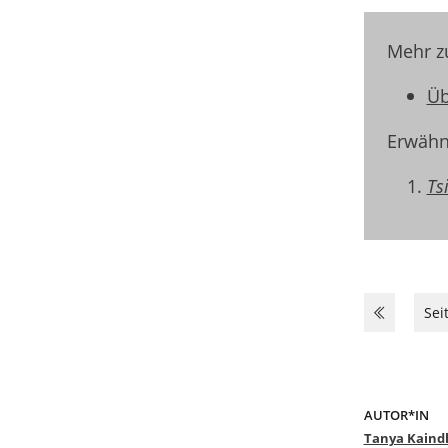
Mehr z
Üb
Erwähn
Ts
Sei
AUTOR*IN
Tanya Kaind