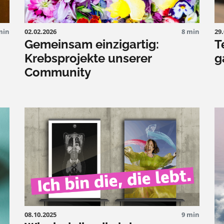
min
02.02.2026
8 min
29
Gemeinsam einzigartig:
T
Krebsprojekte unserer
g
Community
08.10.2025
9 min