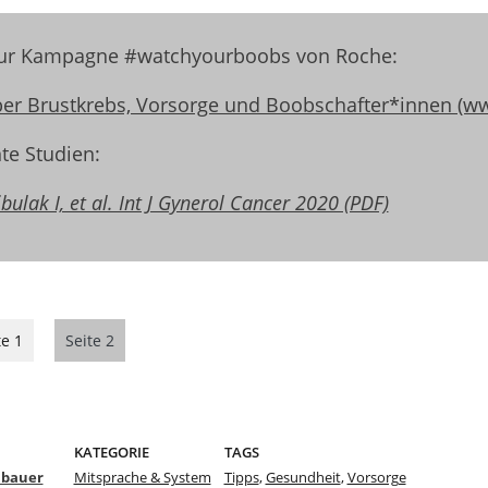
ur Kampagne #watchyourboobs von Roche:
er Brustkrebs, Vorsorge und Boobschafter*innen (ww
te Studien:
ibulak I, et al. Int J Gynerol Cancer 2020 (PDF)
te 1
Seite 2
KATEGORIE
TAGS
lbauer
Mitsprache & System
Tipps
,
Gesundheit
,
Vorsorge