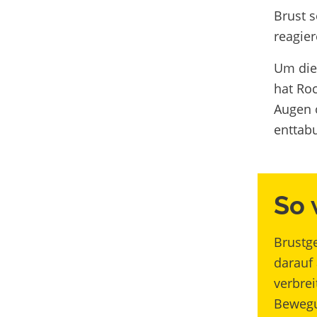
Brust s
reagier
Um die
hat Ro
Augen ö
enttabu
So 
Brustg
darauf
verbrei
Bewegu