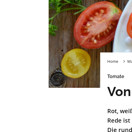
Home
Ma
Tomate
Von
Rot,
wei
Rede is
Die run