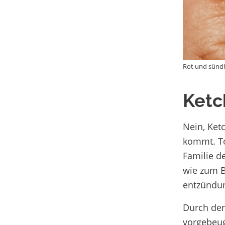
Rot und sündh
Ketc
Nein, Ket
kommt. To
Familie d
wie zum Be
entzünd
Durch den
vorgebeug