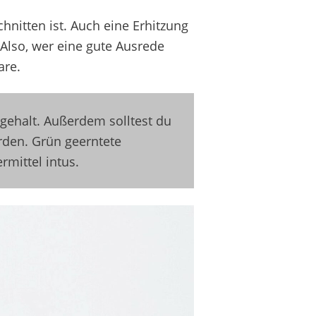
hnitten ist. Auch eine Erhitzung
Also, wer eine gute Ausrede
are.
gehalt
. Außerdem solltest du
rden. Grün geerntete
mittel intus
.