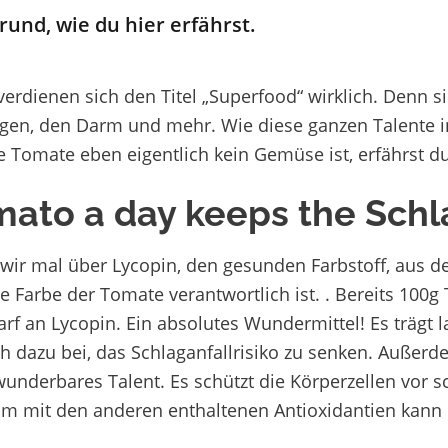
und, wie du hier erfährst.
erdienen sich den Titel
„
Superfood
“
wirklich. Denn si
gen, den Darm und mehr. Wie diese ganzen Talente in
 Tomate eben eigentlich kein Gemüse ist, erfährst du
mato
a
day
keeps
the
Schl
wir mal über Lycopin, den
gesunden Farbstoff, aus d
te Farbe der Tomate verantwortlich ist. . Bereits 100
rf an Lycopin. Ein absolutes Wundermittel! Es trägt l
h dazu bei, das Schlaganfallrisiko zu senken. Außerd
wunderbares Talent. Es schützt die Körperzellen vor s
 mit den anderen enthaltenen Antioxidantien kann 