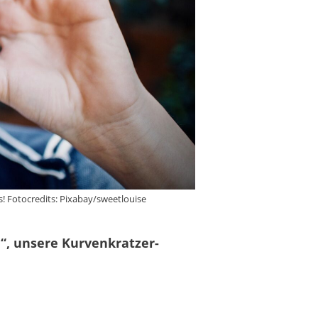
 Fotocredits: Pixabay/sweetlouise
“, unsere K
urvenkratzer-