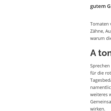
gutem Gr
Tomaten v
Zähne, Au
warum die
A
to
Sp
rechen 
für die ro
Tagesbeda
namentlic
weiteres 
Gemeinsam
wirken.