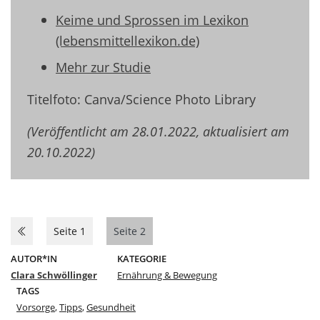
Keime und Sprossen im Lexikon
(lebensmittellexikon.de)
Mehr zur Studie
Titelfoto: Canva/Science Photo Library
(Veröffentlicht am 28.01.2022, aktualisiert am
20.10.2022)
Seite 1
Seite 2
AUTOR*IN
KATEGORIE
Clara Schwöllinger
Ernährung & Bewegung
TAGS
Vorsorge
,
Tipps
,
Gesundheit