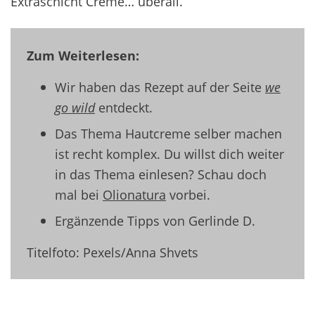
Extraschicht Creme… überall.
Zum Weiterlesen:
Wir haben das Rezept auf der Seite
we
go wild
entdeckt.
Das Thema Hautcreme selber machen
ist recht komplex. Du willst dich weiter
in das Thema einlesen? Schau doch
mal bei
Olionatura
vorbei.
Ergänzende Tipps von Gerlinde D.
Titelfoto: Pexels/Anna Shvets