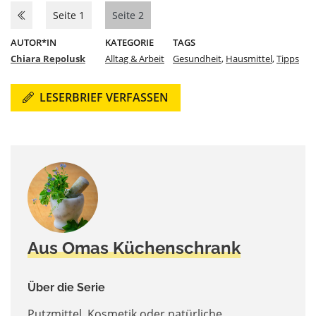
Seite 1
Seite 2
AUTOR*IN
KATEGORIE
TAGS
Chiara Repolusk
Alltag & Arbeit
Gesundheit
,
Hausmittel
,
Tipps
LESERBRIEF VERFASSEN
Aus Omas Küchenschrank
Über die Serie
Putzmittel, Kosmetik oder natürliche