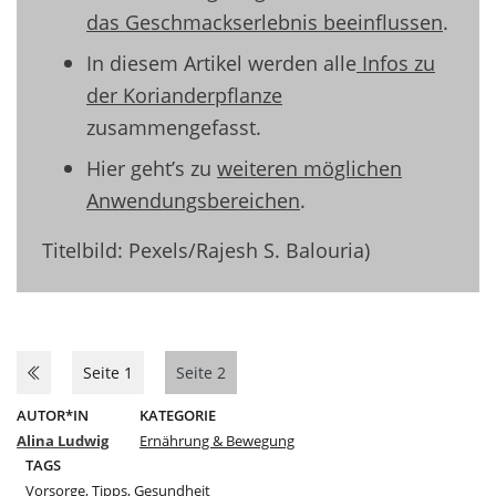
das Geschmackserlebnis beeinflussen
.
In diesem
Artikel werden alle
Infos zu
der Korianderpflanze
zusammengefasst
.
Hier geht’s zu
weiteren möglichen
Anwendungsbereichen
.
Titelbild: Pexels/Rajesh S. Balouria)
Seite 1
Seite 2
AUTOR*IN
KATEGORIE
Alina Ludwig
Ernährung & Bewegung
TAGS
Vorsorge
,
Tipps
,
Gesundheit