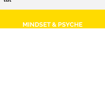
MINDSET & PSYCHE
ALLTAG & ARBEIT
KÖRPER & THERAPIE
ERNÄHRUNG & BEWEGUNG
BEZIEHUNG & SEXUALITÄT
MITSPRACHE & SYSTEM