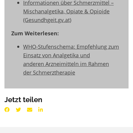
Informationen über Schmerzmittel –
Mischanalgetika, Opiate & Opioide
(Gesundhgeit.gv.at)
Zum Weiterlesen:
WHO-Stufenschema: Empfehlung zum
Einsatz von Analgetika und
anderen Arzneimitteln im Rahmen
der Schmerztherapie
Jetzt teilen