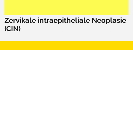
Zervikale intraepitheliale Neoplasie
(CIN)
MINDSET & PSYCHE
ALLTAG & ARBEIT
KÖRPER & THERAPIE
ERNÄHRUNG & BEWEGUNG
BEZIEHUNG & SEXUALITÄT