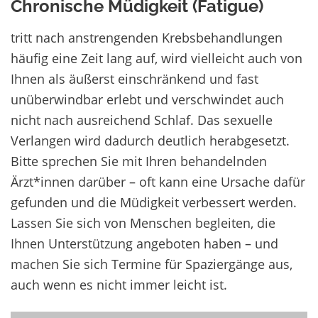
Chronische Müdigkeit (Fatigue)
tritt nach anstrengenden Krebsbehandlungen
häufig eine Zeit lang auf, wird vielleicht auch von
Ihnen als äußerst einschränkend und fast
unüberwindbar erlebt und verschwindet auch
nicht nach ausreichend Schlaf. Das sexuelle
Verlangen wird dadurch deutlich herabgesetzt.
Bitte sprechen Sie mit Ihren behandelnden
Ärzt*innen darüber – oft kann eine Ursache dafür
gefunden und die Müdigkeit verbessert werden.
Lassen Sie sich von Menschen begleiten, die
Ihnen Unterstützung angeboten haben – und
machen Sie sich Termine für Spaziergänge aus,
auch wenn es nicht immer leicht ist.