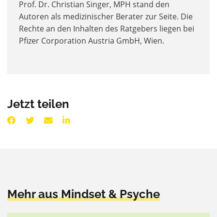
Prof. Dr. Christian Singer, MPH stand den
Autoren als medizinischer Berater zur Seite. Die
Rechte an den Inhalten des Ratgebers liegen bei
Pfizer Corporation Austria GmbH, Wien.
Jetzt teilen
Mehr aus Mindset & Psyche