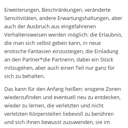
Erweiterungen, Beschränkungen, veränderte
Sensitivitäten, andere Erwartungshaltungen, aber
auch der Ausbruch aus eingefahrenen
Verhaltensweisen werden möglich: die Erlaubnis,
die man sich selbst geben kann, in neue
erotische Fantasien einzusteigen, die Einladung
an den Partner*die Partnerin, dabei ein Stück
mitzugehen, aber auch einen Teil nur ganz für
sich zu behalten.
Das kann für den Anfang heißen: erogene Zonen
wiederzufinden und eventuell neu zu entdecken,
wieder zu lernen, die verletzten und nicht
verletzten Körperstellen liebevoll zu berühren
und sich ihnen bewusst zuzuwenden, sie im