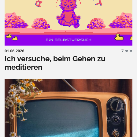
01.06.2026
7 min
Ich versuche, beim Gehen zu
meditieren