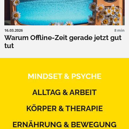
16.03.2026
8 min
Warum Offline-Zeit gerade jetzt gut
tut
MINDSET & PSYCHE
ALLTAG & ARBEIT
KÖRPER & THERAPIE
ERNÄHRUNG & BEWEGUNG