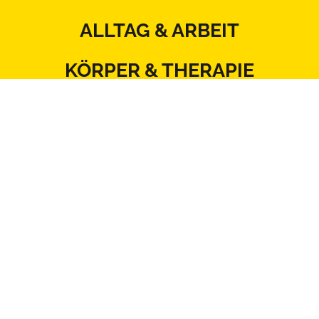
ALLTAG & ARBEIT
KÖRPER & THERAPIE
ERNÄHRUNG & BEWEGUNG
BEZIEHUNG & SEXUALITÄT
MITSPRACHE & SYSTEM
Kontakt
Datenschutz
Impressum
Blattlinie
Redaktionsstatut
Mediadaten
AGB
Netiquette