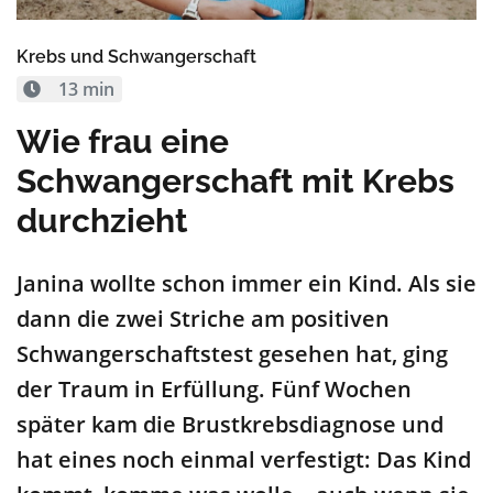
Krebs und Schwangerschaft
13 min
Wie frau eine
Schwangerschaft mit Krebs
durchzieht
J
a
nina
wollte
schon immer ein Kind. Als sie
dann die zwei Striche am positiven
S
c
hwangerschaftste
st
gesehen hat, ging
der Traum in E
r
füllung.
Fünf Wochen
später kam die Brustkrebsdiagnose und
hat eines noch einmal verfestigt: Das Kind