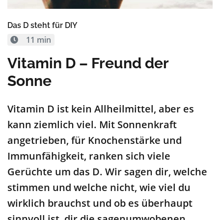
Das D steht für DIY
11 min
Vitamin D – Freund der
Sonne
Vitamin D ist kein Allheilmittel, aber es
kann ziemlich viel. Mit Sonnenkraft
angetrieben
, für Knochenstärke und
Immun
fähigkeit, ranken sich viele
Gerüchte um das D. Wir sagen dir
,
welche
stimmen
und
welche nicht, wie viel du
wirklich brauchst und ob es
überhaupt
sinnvoll
ist
,
dir die sagenumwobenen