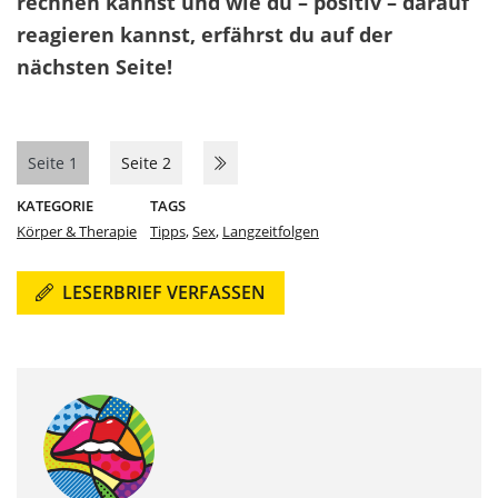
rechnen kannst und wie du – positiv – darauf
reagieren kannst, erfährst du auf der
nächsten Seite!
Seite 1
Seite 2
KATEGORIE
TAGS
Körper & Therapie
Tipps
,
Sex
,
Langzeitfolgen
LESERBRIEF VERFASSEN