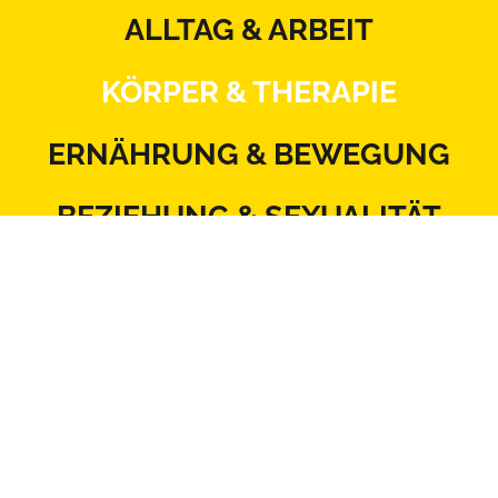
ALLTAG & ARBEIT
KÖRPER & THERAPIE
ERNÄHRUNG & BEWEGUNG
BEZIEHUNG & SEXUALITÄT
MITSPRACHE & SYSTEM
Kontakt
Datenschutz
Impressum
Blattlinie
Redaktionsstatut
Mediadaten
AGB
Netiquette