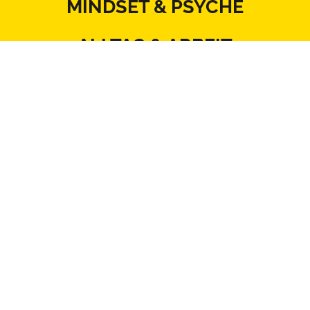
MINDSET & PSYCHE
ALLTAG & ARBEIT
KÖRPER & THERAPIE
ERNÄHRUNG & BEWEGUNG
BEZIEHUNG & SEXUALITÄT
MITSPRACHE & SYSTEM
Kontakt
Datenschutz
Impressum
Blattlinie
Redaktionsstatut
Mediadaten
AGB
Netiquette