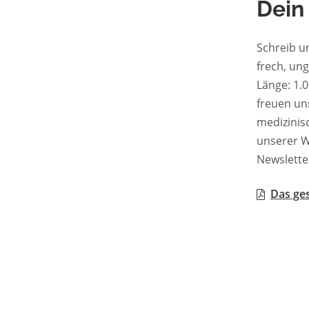
Dein
Schreib u
frech, un
Länge: 1.0
freuen uns
medizinis
unserer W
Newslette
Das ges