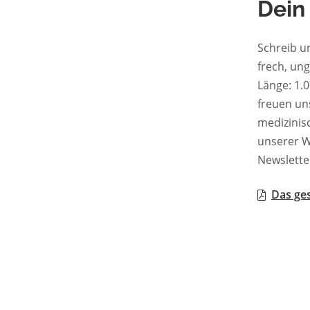
Dein
Schreib u
frech, un
Länge: 1.000–2.50
freuen uns zu les
medizinische 
unserer W
Newslette
Das ges