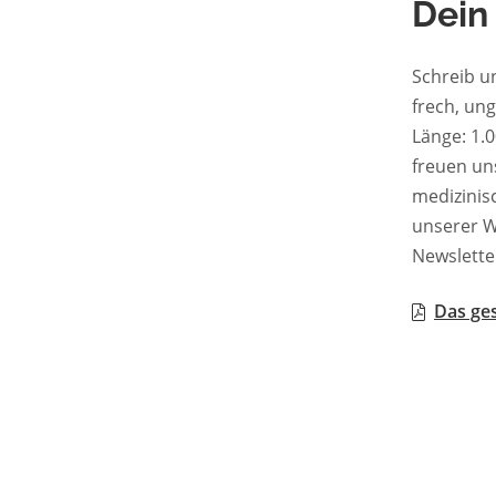
Dein
Schreib u
frech, un
Länge: 1.000–2.50
freuen uns zu les
medizinische 
unserer W
Newslette
Das ges