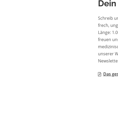
Dein
Schreib u
frech, un
Länge: 1.000–2.50
freuen uns zu les
medizinische 
unserer W
Newslette
Das ges