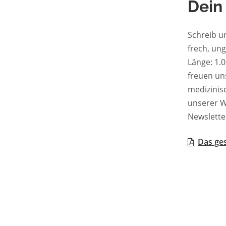
Dein
Schreib u
frech, un
Länge: 1.000–2.50
freuen uns zu les
medizinische 
unserer W
Newslette
Das ges