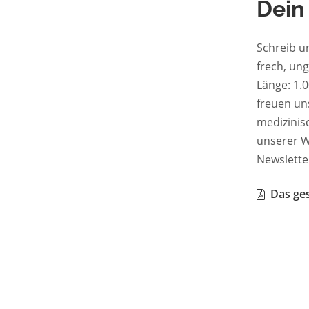
Dein
Schreib u
frech, un
Länge: 1.0
freuen uns
medizinis
unserer W
Newslette
Das ges